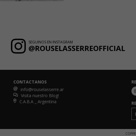
SEGUINOS EN INSTAGRAM
@ROUSELASSERREOFFICIAL
CONTACTANOS
R
info@rouselasserre.ar
Visita nuestro Blog!
C.A.B.A _ Argentina
R
COPYR